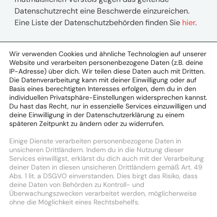
Datenschutzrecht eine Beschwerde einzureichen.
Eine Liste der Datenschutzbehörden finden Sie
hier
.
Wir verwenden Cookies und ähnliche Technologien auf unserer
Website und verarbeiten personenbezogene Daten (z.B. deine
IP-Adresse) über dich. Wir teilen diese Daten auch mit Dritten.
Die Datenverarbeitung kann mit deiner Einwilligung oder auf
Basis eines berechtigten Interesses erfolgen, dem du in den
UM Deutschland (Headquarter)
individuellen Privatsphäre-Einstellungen widersprechen kannst.
Großer Burstah 1
Du hast das Recht, nur in essenzielle Services einzuwilligen und
20457 Hamburg
deine Einwilligung in der Datenschutzerklärung zu einem
späteren Zeitpunkt zu ändern oder zu widerrufen.
+49 40-43196-0
Einige Dienste verarbeiten personenbezogene Daten in
info.de@umww.com
unsicheren Drittländern. Indem du in die Nutzung dieser
Services einwilligst, erklärst du dich auch mit der Verarbeitung
deiner Daten in diesen unsicheren Drittländern gemäß Art. 49
Abs. 1 lit. a DSGVO einverstanden. Dies birgt das Risiko, dass
Follow Us
deine Daten von Behörden zu Kontroll- und
Überwachungszwecken verarbeitet werden, möglicherweise
ohne die Möglichkeit eines Rechtsbehelfs.